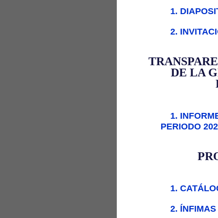
1. DIAPOS
2. INVITA
TRANSPARE
DE LA G
1. INFORM
PERIODO 202
PR
1. CATÁL
2. ÍNFIMA