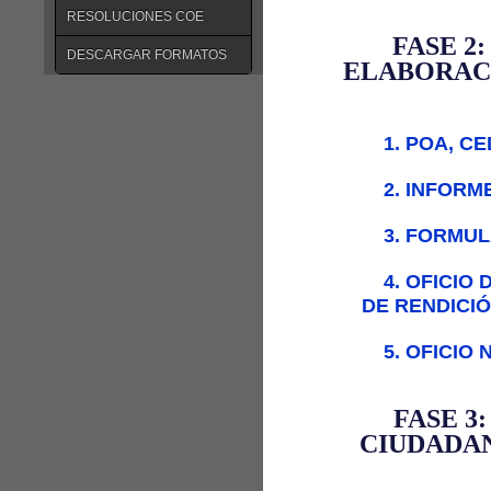
RESOLUCIONES COE
FASE 2
DESCARGAR FORMATOS
ELABORACI
1. POA, C
2. INFORM
3. FORMU
4. OFICIO
DE RENDICIÓ
5. OFICIO
FASE 3
CIUDADAN