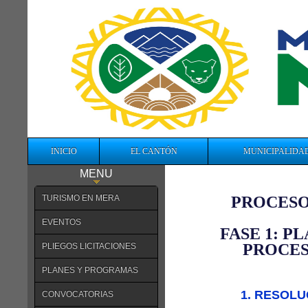
INICIO
EL CANTÓN
MUNICIPALIDA
MENU
TURISMO EN MERA
PROCESO
EVENTOS
FASE 1: P
PROCES
PLIEGOS LICITACIONES
PLANES Y PROGRAMAS
1. RESOLU
CONVOCATORIAS