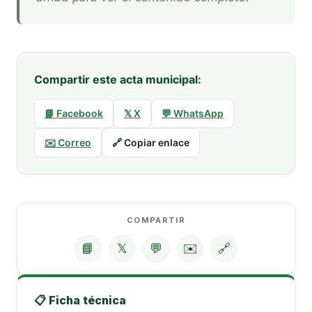
Compartir este acta municipal:
📘 Facebook
𝕏 X
💬 WhatsApp
✉️ Correo
🔗 Copiar enlace
COMPARTIR
📘
𝕏
💬
✉️
🔗
📋 Ficha técnica