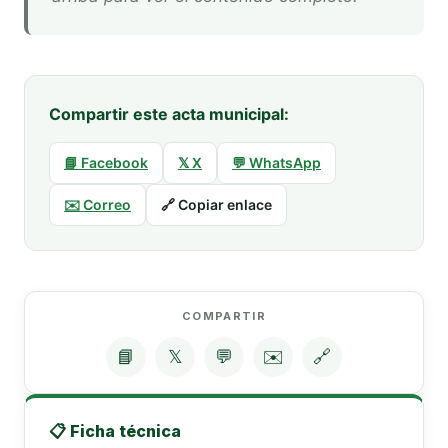
Compartir este acta municipal:
📘 Facebook
𝕏 X
💬 WhatsApp
✉️ Correo
🔗 Copiar enlace
COMPARTIR
📘
𝕏
💬
✉️
🔗
📋 Ficha técnica