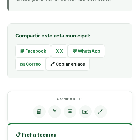
Compartir este acta municipal:
📘 Facebook
𝕏 X
💬 WhatsApp
✉️ Correo
🔗 Copiar enlace
COMPARTIR
📘
𝕏
💬
✉️
🔗
📋 Ficha técnica