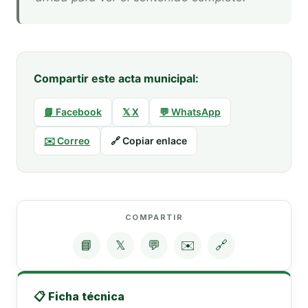
Compartir este acta municipal:
📘 Facebook
𝕏 X
💬 WhatsApp
✉️ Correo
🔗 Copiar enlace
COMPARTIR
📘
𝕏
💬
✉️
🔗
📋 Ficha técnica