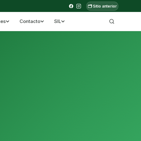
🗂️ Sitio anterior
tes
Contacto
SIL
a ecuatoriana