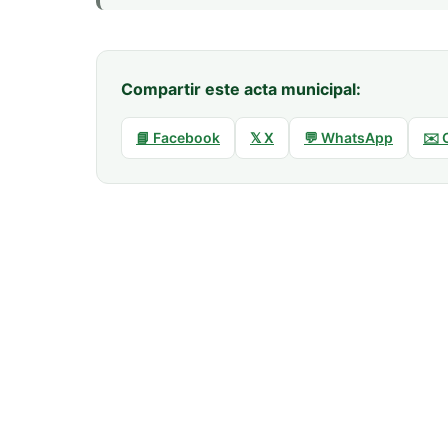
Compartir este acta municipal:
📘 Facebook
𝕏 X
💬 WhatsApp
✉️ 