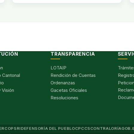
TUCIÓN
TRANSPARENCIA
SERVI
ón
LOTAIP
Trámite
 Cantonal
Rendición de Cuentas
Registr
io
Ordenanzas
Peticio
Reclam
 Visión
Gacetas Oficiales
Documen
Resoluciones
ERCOP
SRI
DEFENSORÍA DEL PUEBLO
CPCCS
CONTRALORÍA
GOB.