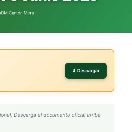
ADM Cantón Mera
l
⬇ Descargar