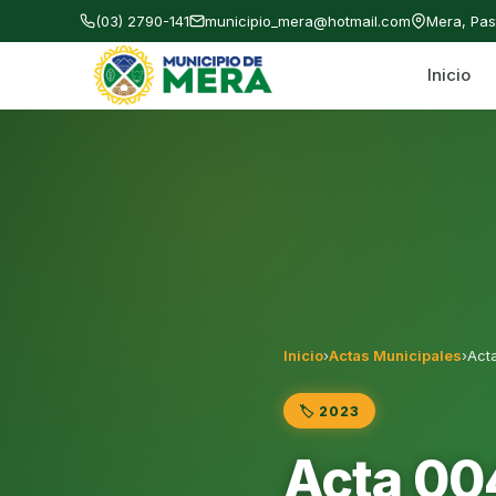
(03) 2790-141
municipio_mera@hotmail.com
Mera, Pa
Inicio
Gobierno Autónomo Descentralizado Municipal
Inicio
›
Actas Municipales
›
Act
🏷️ 2023
Acta 00