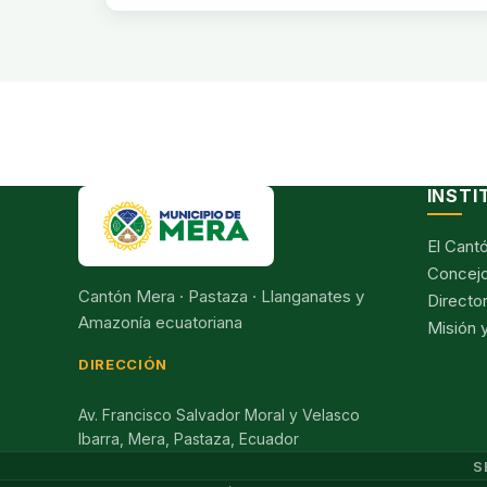
INSTI
El Cant
Concejo
Cantón Mera · Pastaza · Llanganates y
Director
Amazonía ecuatoriana
Misión y
DIRECCIÓN
Av. Francisco Salvador Moral y Velasco
Ibarra, Mera, Pastaza, Ecuador
S