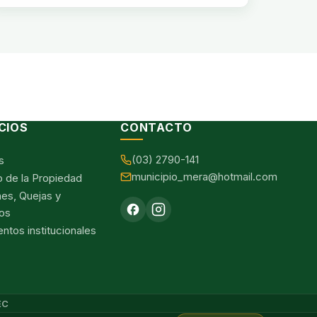
CIOS
CONTACTO
(03) 2790-141
s
municipio_mera@hotmail.com
o de la Propiedad
nes, Quejas y
os
tos institucionales
EC