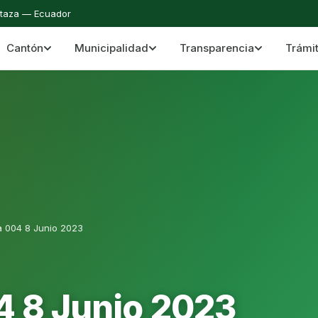
staza — Ecuador
Cantón
Municipalidad
Transparencia
Trámi
 del Cantón Mera
Cantón Mera · Pastaza · Llanganates y Amazoní
a 004 8 Junio 2023
4 8 Junio 2023