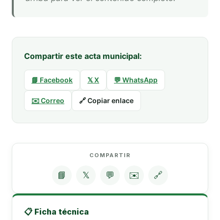
Compartir este acta municipal:
📘 Facebook
𝕏 X
💬 WhatsApp
✉️ Correo
🔗 Copiar enlace
COMPARTIR
📘
𝕏
💬
✉️
🔗
📋 Ficha técnica