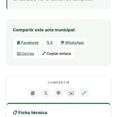
Compartir este acta municipal:
📘 Facebook
𝕏 X
💬 WhatsApp
✉️ Correo
🔗 Copiar enlace
COMPARTIR
📘
𝕏
💬
✉️
🔗
📋 Ficha técnica