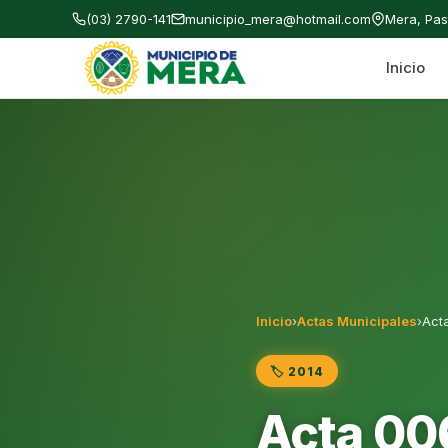
(03) 2790-141
municipio_mera@hotmail.com
Mera, Pa
Inicio
Gobierno Autónomo Descentralizado Municipal
Inicio
›
Actas Municipales
›
Act
🏷️ 2014
Acta 00