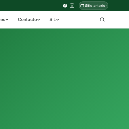
🗂️ Sitio anterior
tes
Contacto
SIL
a ecuatoriana