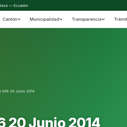
staza — Ecuador
Cantón
Municipalidad
Transparencia
Trámi
 del Cantón Mera
Cantón Mera · Pastaza · Llanganates y Amazoní
a 006 20 Junio 2014
6 20 Junio 2014