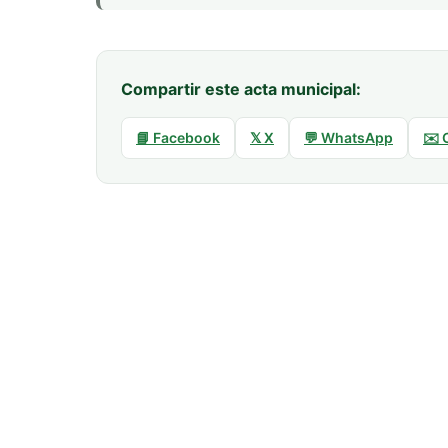
Compartir este acta municipal:
📘 Facebook
𝕏 X
💬 WhatsApp
✉️ 