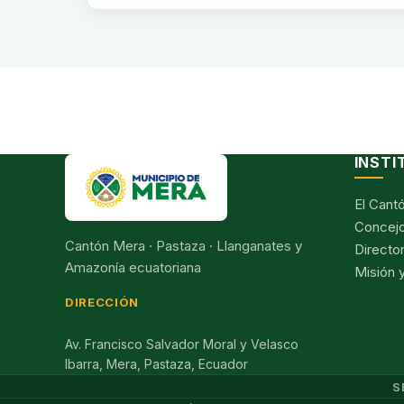
INSTI
El Cant
Concejo
Cantón Mera · Pastaza · Llanganates y
Director
Amazonía ecuatoriana
Misión y
DIRECCIÓN
Av. Francisco Salvador Moral y Velasco
Ibarra, Mera, Pastaza, Ecuador
S