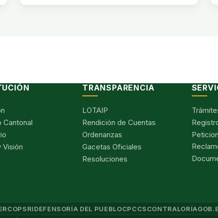
TUCIÓN
TRANSPARENCIA
SERVI
ón
LOTAIP
Trámite
 Cantonal
Rendición de Cuentas
Registr
io
Ordenanzas
Peticio
Reclam
 Visión
Gacetas Oficiales
Documen
Resoluciones
ERCOP
SRI
DEFENSORÍA DEL PUEBLO
CPCCS
CONTRALORÍA
GOB.