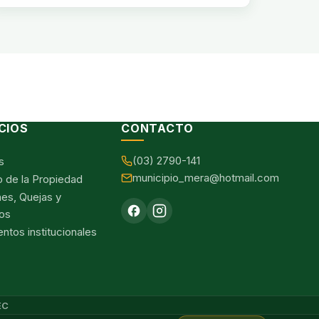
CIOS
CONTACTO
(03) 2790-141
s
municipio_mera@hotmail.com
o de la Propiedad
nes, Quejas y
os
tos institucionales
EC