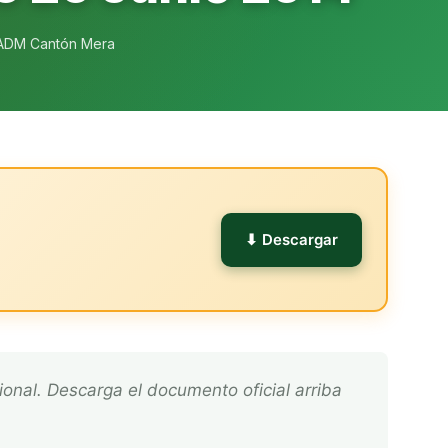
ADM Cantón Mera
l
⬇ Descargar