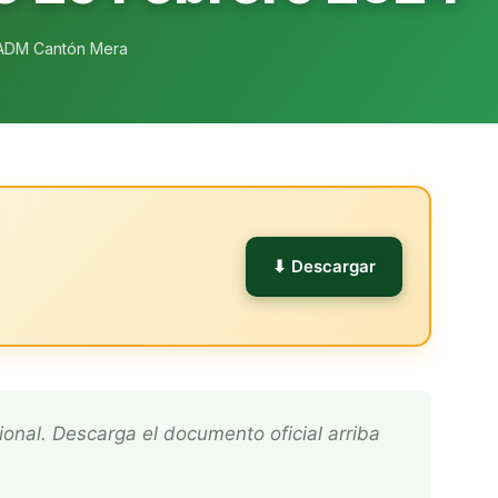
ADM Cantón Mera
l
⬇ Descargar