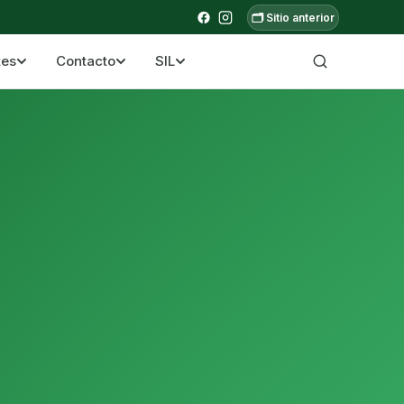
🗂️ Sitio anterior
tes
Contacto
SIL
a ecuatoriana