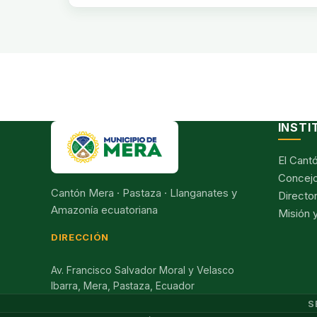
INSTI
El Cant
Concejo
Cantón Mera · Pastaza · Llanganates y
Director
Amazonía ecuatoriana
Misión y
DIRECCIÓN
Av. Francisco Salvador Moral y Velasco
Ibarra, Mera, Pastaza, Ecuador
S