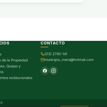
CIOS
CONTACTO
(03) 2790-141
s
municipio_mera@hotmail.com
o de la Propiedad
nes, Quejas y
os
tos institucionales
EC