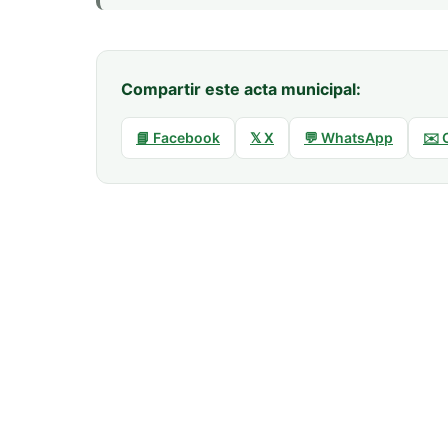
Compartir este acta municipal:
📘 Facebook
𝕏 X
💬 WhatsApp
✉️ 