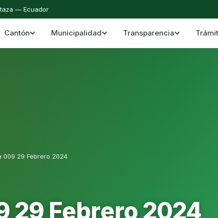
staza — Ecuador
Cantón
Municipalidad
Transparencia
Trámi
 del Cantón Mera
Cantón Mera · Pastaza · Llanganates y Amazoní
a 009 29 Febrero 2024
9 29 Febrero 2024