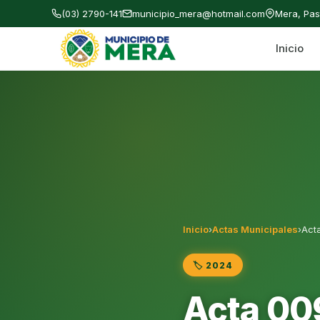
(03) 2790-141
municipio_mera@hotmail.com
Mera, Pa
Inicio
Gobierno Autónomo Descentralizado Municipal
Inicio
›
Actas Municipales
›
Act
🏷️ 2024
Acta 00