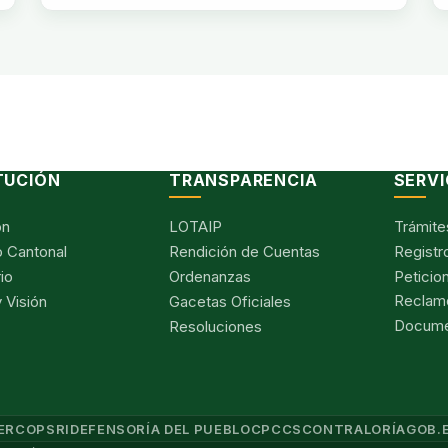
TUCIÓN
TRANSPARENCIA
SERVI
ón
LOTAIP
Trámite
 Cantonal
Rendición de Cuentas
Registr
io
Ordenanzas
Peticio
Reclam
 Visión
Gacetas Oficiales
Documen
Resoluciones
ERCOP
SRI
DEFENSORÍA DEL PUEBLO
CPCCS
CONTRALORÍA
GOB.