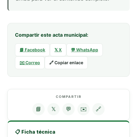
Compartir este acta municipal:
📘 Facebook
𝕏 X
💬 WhatsApp
✉️ Correo
🔗 Copiar enlace
COMPARTIR
📘
𝕏
💬
✉️
🔗
📋 Ficha técnica