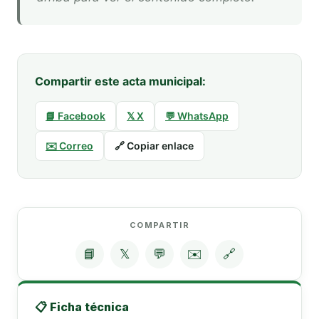
Compartir este acta municipal:
📘 Facebook
𝕏 X
💬 WhatsApp
✉️ Correo
🔗 Copiar enlace
COMPARTIR
📘
𝕏
💬
✉️
🔗
📋 Ficha técnica