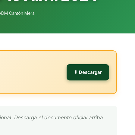
ADM Cantón Mera
l
⬇ Descargar