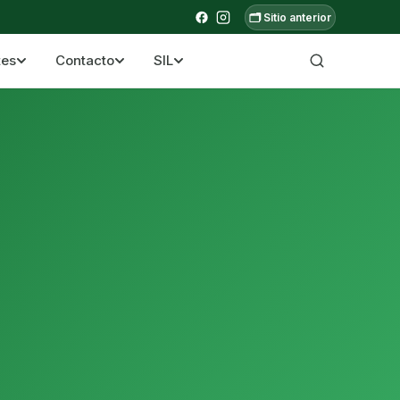
🗂️ Sitio anterior
tes
Contacto
SIL
a ecuatoriana