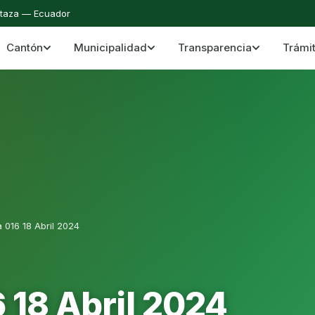
staza — Ecuador
Cantón
Municipalidad
Transparencia
Trámi
 del Cantón Mera
Cantón Mera · Pastaza · Llanganates y Amazoní
 016 18 Abril 2024
 18 Abril 2024