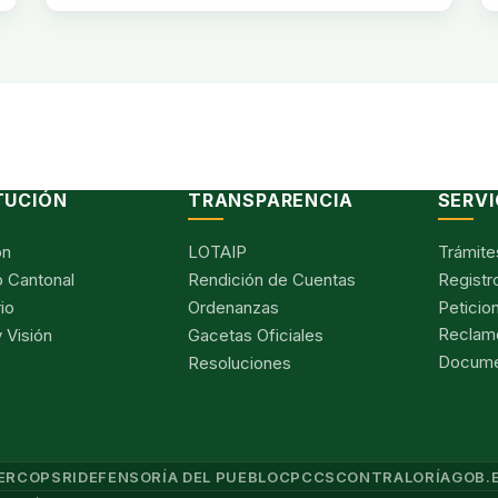
TUCIÓN
TRANSPARENCIA
SERVI
ón
LOTAIP
Trámite
 Cantonal
Rendición de Cuentas
Registr
io
Ordenanzas
Peticio
Reclam
 Visión
Gacetas Oficiales
Documen
Resoluciones
ERCOP
SRI
DEFENSORÍA DEL PUEBLO
CPCCS
CONTRALORÍA
GOB.