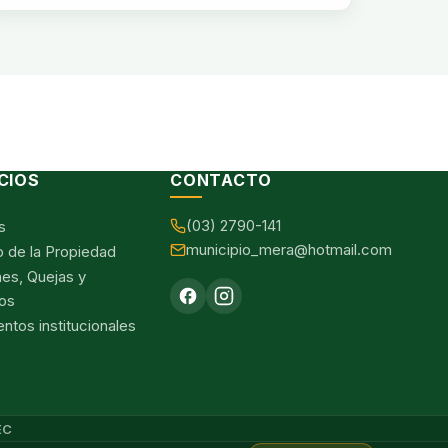
CIOS
CONTACTO
(03) 2790-141
s
municipio_mera@hotmail.com
o de la Propiedad
nes, Quejas y
os
tos institucionales
EC