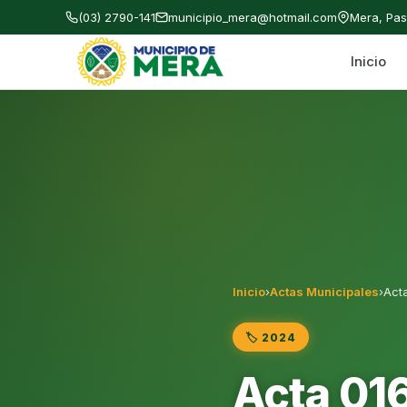
(03) 2790-141
municipio_mera@hotmail.com
Mera, Pa
Inicio
Gobierno Autónomo Descentralizado Municipal
Inicio
›
Actas Municipales
›
Acta
🏷️ 2024
Acta 016