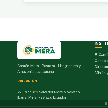
INSTI
El Cant
Concejo
Cantón Mera · Pastaza · Llanganates y
Director
Amazonía ecuatoriana
Misión y
DIRECCIÓN
Av. Francisco Salvador Moral y Velasco
Ibarra, Mera, Pastaza, Ecuador
S