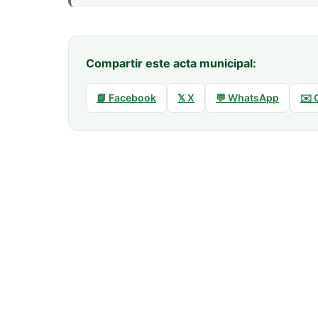
Compartir este acta municipal:
📘 Facebook
𝕏 X
💬 WhatsApp
✉️ 