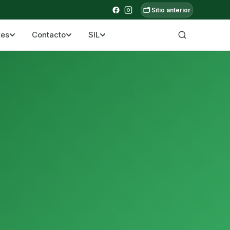
🗂️ Sitio anterior
tes
Contacto
SIL
a ecuatoriana