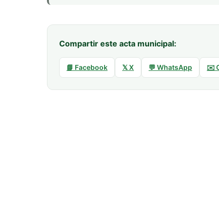
Compartir este acta municipal:
📘 Facebook
𝕏 X
💬 WhatsApp
✉️ 