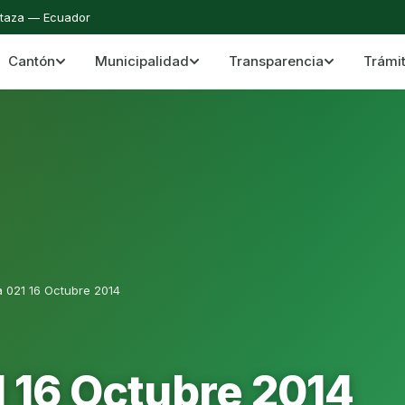
staza — Ecuador
Cantón
Municipalidad
Transparencia
Trámi
 del Cantón Mera
Cantón Mera · Pastaza · Llanganates y Amazoní
a 021 16 Octubre 2014
1 16 Octubre 2014