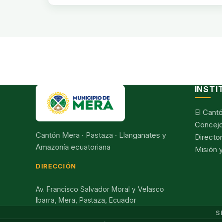
INSTI
El Cant
Concejo
Cantón Mera · Pastaza · Llanganates y
Director
Amazonía ecuatoriana
Misión y
DIRECCIÓN
Av. Francisco Salvador Moral y Velasco
Ibarra, Mera, Pastaza, Ecuador
S