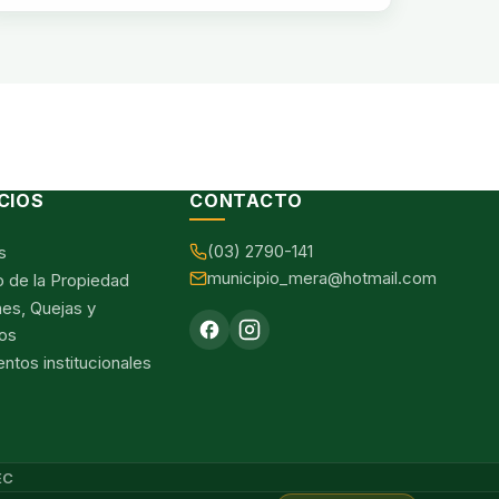
CIOS
CONTACTO
(03) 2790-141
s
municipio_mera@hotmail.com
o de la Propiedad
nes, Quejas y
os
tos institucionales
EC