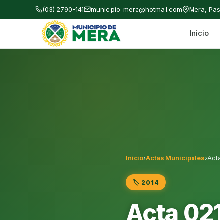
(03) 2790-141
municipio_mera@hotmail.com
Mera, Pa
Inicio
Gobierno Autónomo Descentralizado Municipal
Inicio
›
Actas Municipales
›
Act
🏷️ 2014
Acta 02