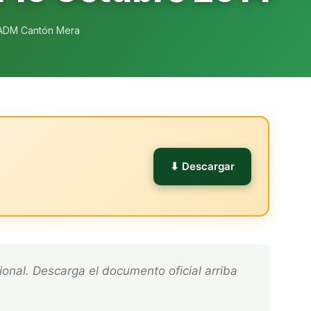
ADM Cantón Mera
l
⬇ Descargar