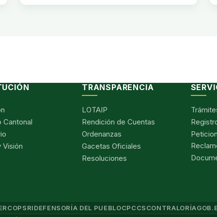
TUCIÓN
TRANSPARENCIA
SERVI
ón
LOTAIP
Trámite
 Cantonal
Rendición de Cuentas
Registr
io
Ordenanzas
Peticio
Reclam
 Visión
Gacetas Oficiales
Documen
Resoluciones
ERCOP
SRI
DEFENSORÍA DEL PUEBLO
CPCCS
CONTRALORÍA
GOB.