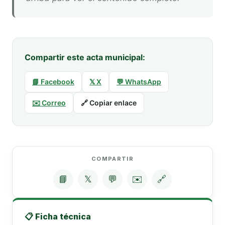
Compartir este acta municipal:
📘 Facebook
𝕏 X
💬 WhatsApp
✉️ Correo
🔗 Copiar enlace
COMPARTIR
📘
𝕏
💬
✉️
🔗
📋 Ficha técnica