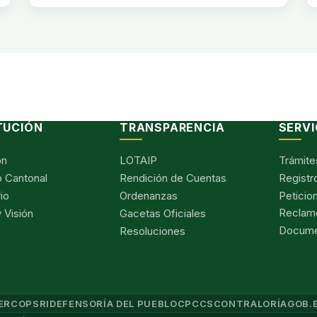
TUCIÓN
TRANSPARENCIA
SERVI
ón
LOTAIP
Trámite
 Cantonal
Rendición de Cuentas
Registr
io
Ordenanzas
Peticio
Reclam
 Visión
Gacetas Oficiales
Documen
Resoluciones
ERCOP
SRI
DEFENSORÍA DEL PUEBLO
CPCCS
CONTRALORÍA
GOB.