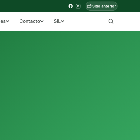
🗂️ Sitio anterior
tes
Contacto
SIL
a ecuatoriana