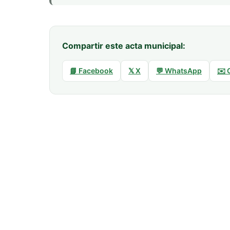
Compartir este acta municipal:
📘 Facebook
𝕏 X
💬 WhatsApp
✉️ 