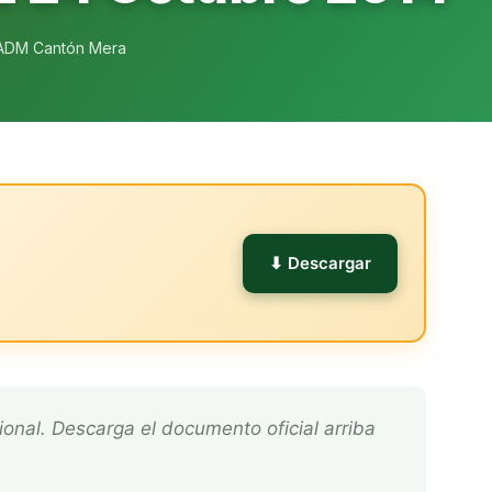
ADM Cantón Mera
l
⬇ Descargar