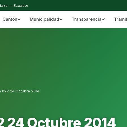
staza — Ecuador
Cantón
Municipalidad
Transparencia
Trámi
 del Cantón Mera
Cantón Mera · Pastaza · Llanganates y Amazoní
a 022 24 Octubre 2014
2 24 Octubre 2014