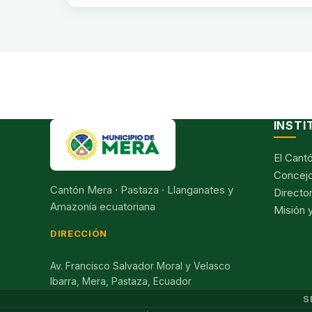
INSTI
El Cant
Concejo
Cantón Mera · Pastaza · Llanganates y
Director
Amazonía ecuatoriana
Misión y
DIRECCIÓN
Av. Francisco Salvador Moral y Velasco
Ibarra, Mera, Pastaza, Ecuador
S