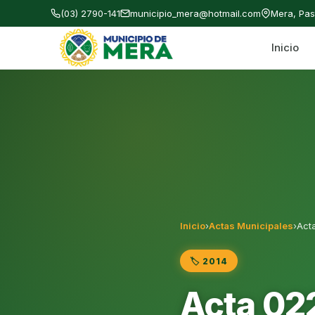
(03) 2790-141
municipio_mera@hotmail.com
Mera, Pa
Inicio
Gobierno Autónomo Descentralizado Municipal
Inicio
›
Actas Municipales
›
Act
🏷️ 2014
Acta 02