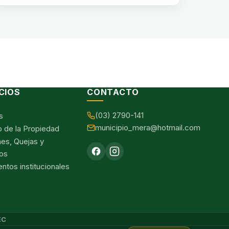
CIOS
CONTACTO
(03) 2790-141
s
municipio_mera@hotmail.com
o de la Propiedad
nes, Quejas y
os
tos institucionales
EC