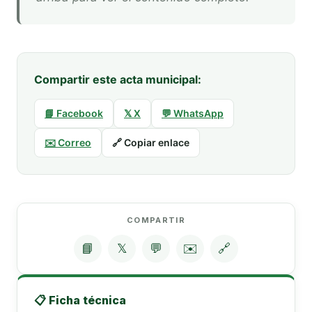
Compartir este acta municipal:
📘 Facebook
𝕏 X
💬 WhatsApp
✉️ Correo
🔗 Copiar enlace
COMPARTIR
📘
𝕏
💬
✉️
🔗
📋 Ficha técnica