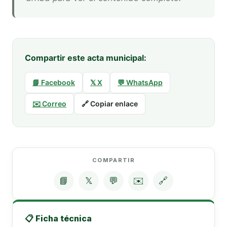
Compartir este acta municipal:
📘 Facebook
𝕏 X
💬 WhatsApp
✉️ Correo
🔗 Copiar enlace
COMPARTIR
📘
𝕏
💬
✉️
🔗
📋 Ficha técnica