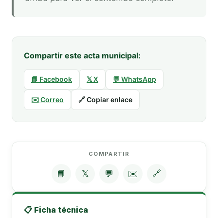
Compartir este acta municipal:
📘 Facebook
𝕏 X
💬 WhatsApp
✉️ Correo
🔗 Copiar enlace
COMPARTIR
📘
𝕏
💬
✉️
🔗
📋 Ficha técnica