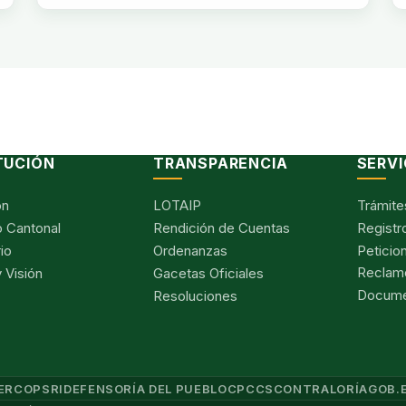
TUCIÓN
TRANSPARENCIA
SERVI
ón
LOTAIP
Trámite
 Cantonal
Rendición de Cuentas
Registr
io
Ordenanzas
Peticio
Reclam
 Visión
Gacetas Oficiales
Documen
Resoluciones
ERCOP
SRI
DEFENSORÍA DEL PUEBLO
CPCCS
CONTRALORÍA
GOB.