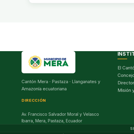
INSTI
El Cant
Concejo
Cantón Mera · Pastaza · Llanganates y
Director
Amazonía ecuatoriana
Misión y
DIRECCIÓN
Av. Francisco Salvador Moral y Velasco
Ibarra, Mera, Pastaza, Ecuador
S