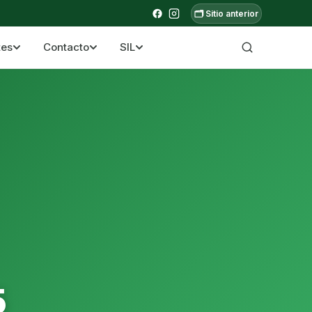
🗂️ Sitio anterior
tes
Contacto
SIL
a ecuatoriana
5