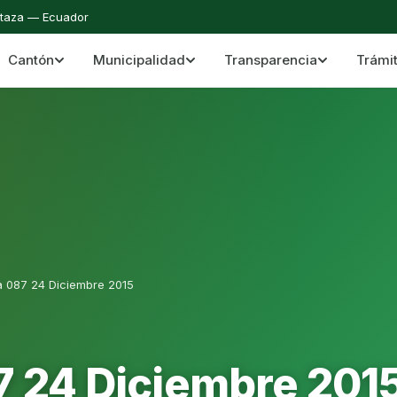
staza — Ecuador
Cantón
Municipalidad
Transparencia
Trámi
 del Cantón Mera
Cantón Mera · Pastaza · Llanganates y Amazoní
a 087 24 Diciembre 2015
7 24 Diciembre 201