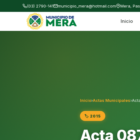
(03) 2790-141
municipio_mera@hotmail.com
Mera, Pa
Inicio
Gobierno Autónomo Descentralizado Municipal
Inicio
›
Actas Municipales
›
Act
🏷️ 2015
Acta 08