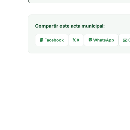
Compartir este acta municipal:
📘 Facebook
𝕏 X
💬 WhatsApp
✉️ 