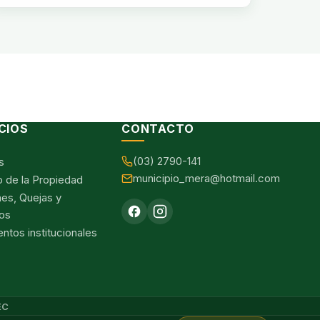
CIOS
CONTACTO
(03) 2790-141
s
municipio_mera@hotmail.com
o de la Propiedad
nes, Quejas y
os
tos institucionales
EC