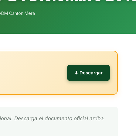
ADM Cantón Mera
l
⬇ Descargar