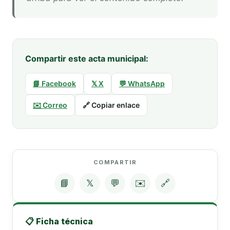
Compartir este acta municipal:
📘 Facebook
𝕏 X
💬 WhatsApp
✉️ Correo
🔗 Copiar enlace
COMPARTIR
📘
𝕏
💬
✉️
🔗
📋 Ficha técnica