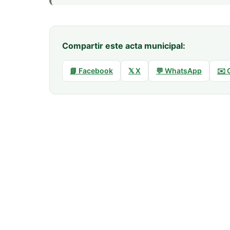
Compartir este acta municipal:
📘 Facebook
𝕏 X
💬 WhatsApp
✉️ 