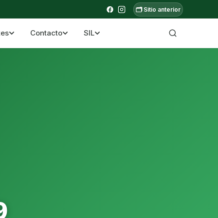
🗂️ Sitio anterior
tes
Contacto
SIL
a ecuatoriana
9