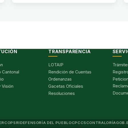
TUCIÓN
TRANSPARENCIA
SERVI
ón
LOTAIP
Trámite
 Cantonal
Rendición de Cuentas
Registr
io
Ordenanzas
Peticio
Reclam
 Visión
Gacetas Oficiales
Documen
Resoluciones
ERCOP
SRI
DEFENSORÍA DEL PUEBLO
CPCCS
CONTRALORÍA
GOB.