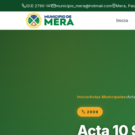
(03) 2790-141
municipio_mera@hotmail.com
Mera, Pa
Inicio
Gobierno Autónomo Descentralizado Municipal
Inicio
›
Actas Municipales
›
Act
🏷️ 2009
Acta 10