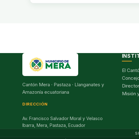
INSTI
El Cant
Concejo
Cantón Mera · Pastaza · Llanganates y
Director
Amazonía ecuatoriana
Misión y
DIRECCIÓN
Av. Francisco Salvador Moral y Velasco
Ibarra, Mera, Pastaza, Ecuador
S