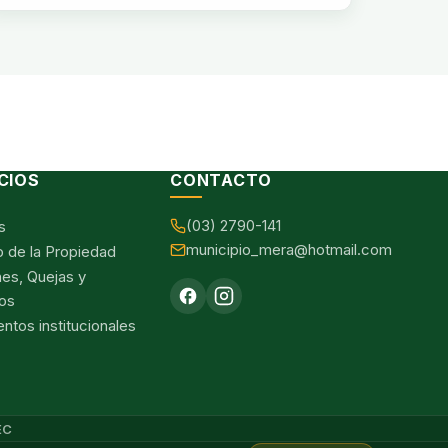
CIOS
CONTACTO
(03) 2790-141
s
municipio_mera@hotmail.com
o de la Propiedad
nes, Quejas y
os
tos institucionales
EC