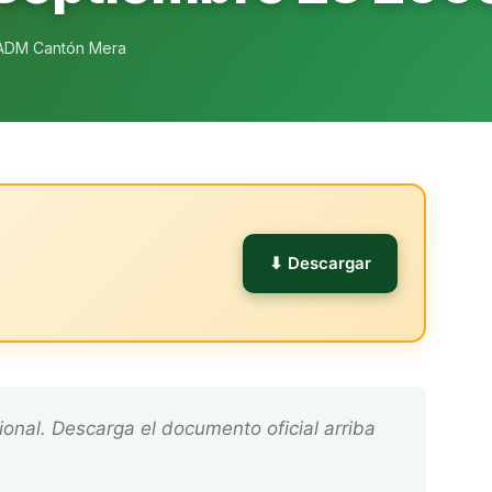
ADM Cantón Mera
l
⬇ Descargar