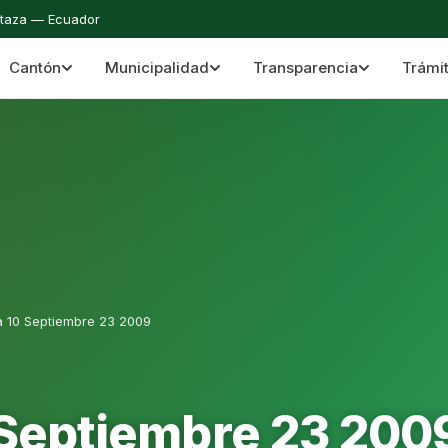
staza — Ecuador
Cantón
Municipalidad
Transparencia
Trámi
 del Cantón Mera
Cantón Mera · Pastaza · Llanganates y Amazoní
a 10 Septiembre 23 2009
 Septiembre 23 200