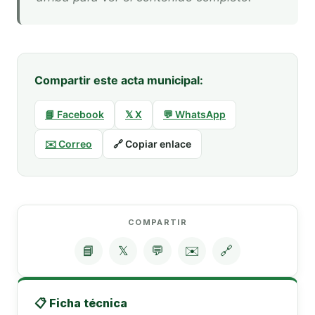
Compartir este acta municipal:
📘 Facebook
𝕏 X
💬 WhatsApp
✉️ Correo
🔗 Copiar enlace
COMPARTIR
📘
𝕏
💬
✉️
🔗
📋 Ficha técnica