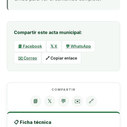
Compartir este acta municipal:
📘 Facebook
𝕏 X
💬 WhatsApp
✉️ Correo
🔗 Copiar enlace
COMPARTIR
📘
𝕏
💬
✉️
🔗
📋 Ficha técnica