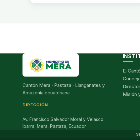
INSTI
El Cant
Concejo
Cantón Mera · Pastaza · Llanganates y
Director
Amazonía ecuatoriana
Misión y
DIRECCIÓN
Av. Francisco Salvador Moral y Velasco
Ibarra, Mera, Pastaza, Ecuador
S