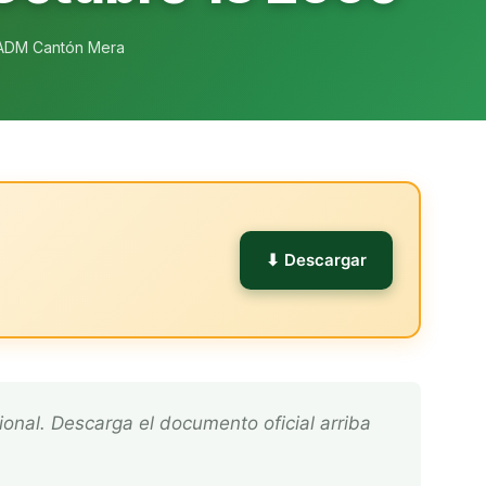
ADM Cantón Mera
l
⬇ Descargar