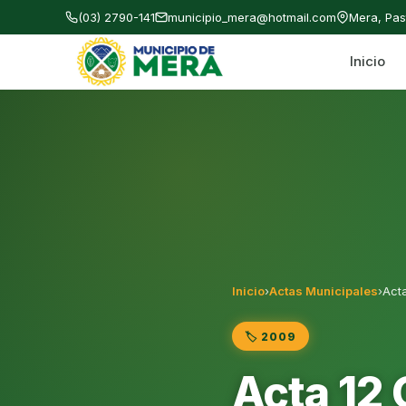
(03) 2790-141
municipio_mera@hotmail.com
Mera, Pa
Inicio
Gobierno Autónomo Descentralizado Municipal
Inicio
›
Actas Municipales
›
Act
🏷️ 2009
Acta 12