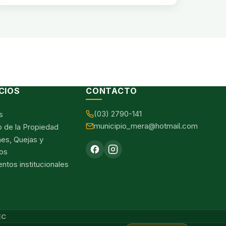
CIOS
CONTACTO
(03) 2790-141
s
municipio_mera@hotmail.com
o de la Propiedad
nes, Quejas y
os
tos institucionales
EC