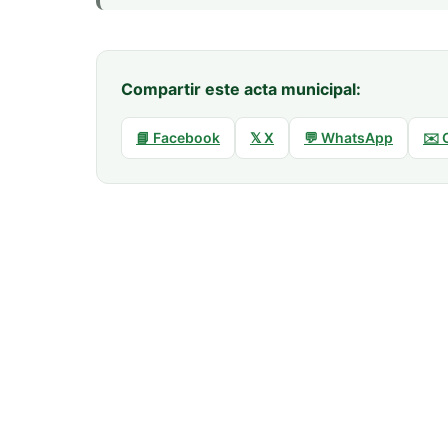
Compartir este acta municipal:
📘 Facebook
𝕏 X
💬 WhatsApp
✉️ 