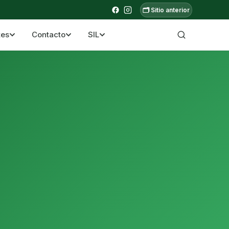
🗂️ Sitio anterior
tes
Contacto
SIL
a ecuatoriana