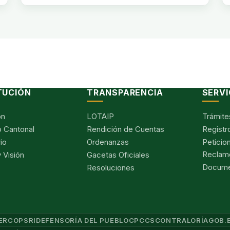
TUCIÓN
TRANSPARENCIA
SERVI
ón
LOTAIP
Trámite
 Cantonal
Rendición de Cuentas
Registr
io
Ordenanzas
Peticio
Reclam
 Visión
Gacetas Oficiales
Documen
Resoluciones
ERCOP
SRI
DEFENSORÍA DEL PUEBLO
CPCCS
CONTRALORÍA
GOB.