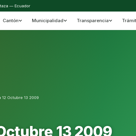
staza — Ecuador
Cantón
Municipalidad
Transparencia
Trámi
 del Cantón Mera
Cantón Mera · Pastaza · Llanganates y Amazoní
a 12 Octubre 13 2009
 Octubre 13 2009