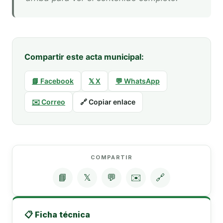
Compartir este acta municipal:
📘 Facebook
𝕏 X
💬 WhatsApp
✉️ Correo
🔗 Copiar enlace
COMPARTIR
📘
𝕏
💬
✉️
🔗
📋 Ficha técnica