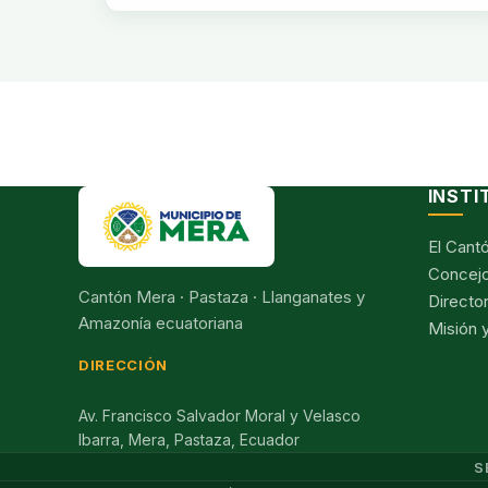
INSTI
El Cant
Concejo
Cantón Mera · Pastaza · Llanganates y
Director
Amazonía ecuatoriana
Misión y
DIRECCIÓN
Av. Francisco Salvador Moral y Velasco
Ibarra, Mera, Pastaza, Ecuador
S