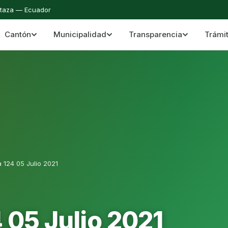
staza — Ecuador
Cantón
Municipalidad
Transparencia
Trámi
 del Cantón Mera
Cantón Mera · Pastaza · Llanganates y Amazoní
 124 05 Julio 2021
 05 Julio 2021