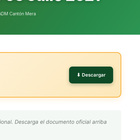
ADM Cantón Mera
l
⬇ Descargar