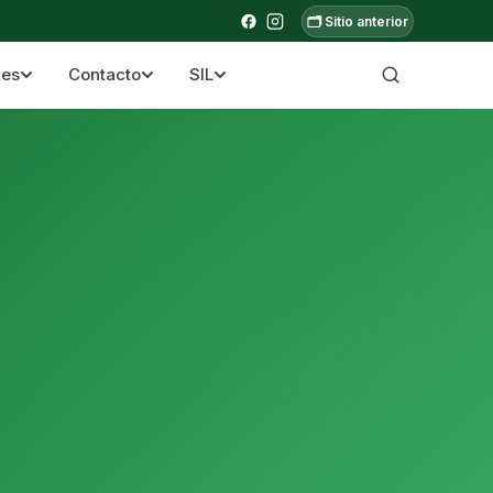
🗂️ Sitio anterior
tes
Contacto
SIL
a ecuatoriana