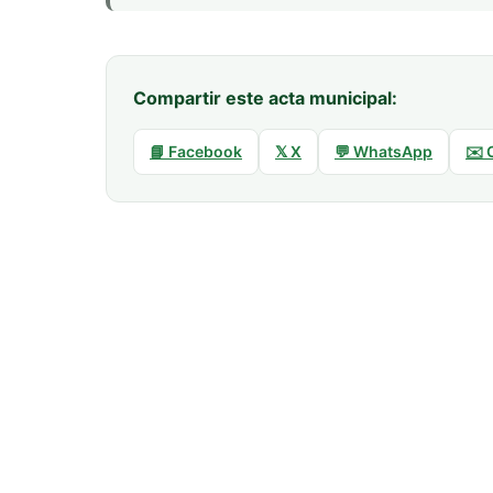
Compartir este acta municipal:
📘 Facebook
𝕏 X
💬 WhatsApp
✉️ 