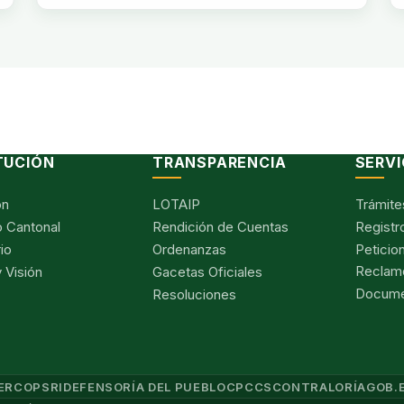
TUCIÓN
TRANSPARENCIA
SERVI
ón
LOTAIP
Trámite
 Cantonal
Rendición de Cuentas
Registr
io
Ordenanzas
Peticio
Reclam
 Visión
Gacetas Oficiales
Documen
Resoluciones
ERCOP
SRI
DEFENSORÍA DEL PUEBLO
CPCCS
CONTRALORÍA
GOB.