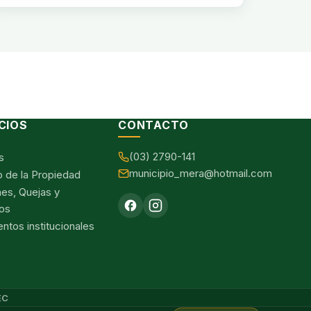
CIOS
CONTACTO
(03) 2790-141
s
municipio_mera@hotmail.com
o de la Propiedad
nes, Quejas y
os
tos institucionales
EC