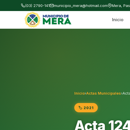
(03) 2790-141
municipio_mera@hotmail.com
Mera, Pa
Inicio
Gobierno Autónomo Descentralizado Municipal
Inicio
›
Actas Municipales
›
Acta
🏷️ 2021
Acta 124