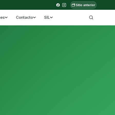
🗂️ Sitio anterior
tes
Contacto
SIL
a ecuatoriana