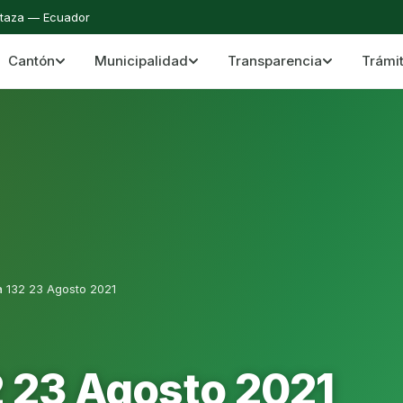
staza — Ecuador
Cantón
Municipalidad
Transparencia
Trámi
 del Cantón Mera
Cantón Mera · Pastaza · Llanganates y Amazoní
a 132 23 Agosto 2021
2 23 Agosto 2021