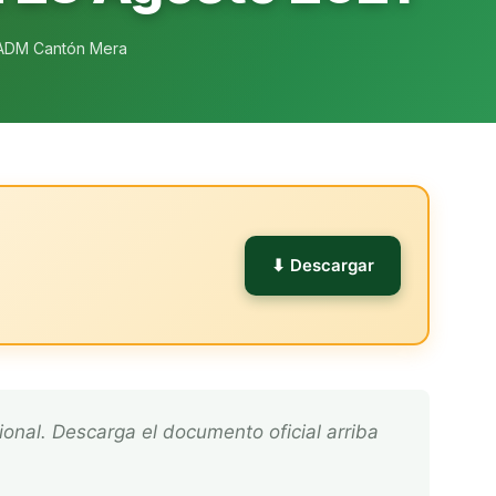
ADM Cantón Mera
l
⬇ Descargar