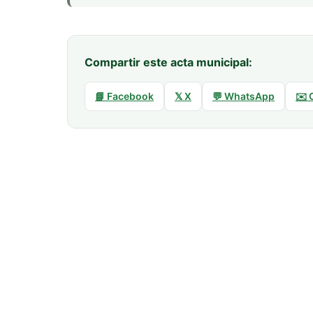
Compartir este acta municipal:
📘 Facebook
𝕏 X
💬 WhatsApp
✉️ 