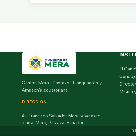
INSTI
El Cant
Concejo
Cantón Mera · Pastaza · Llanganates y
Director
Amazonía ecuatoriana
Misión y
DIRECCIÓN
Av. Francisco Salvador Moral y Velasco
Ibarra, Mera, Pastaza, Ecuador
S