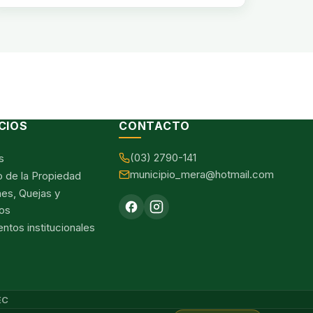
CIOS
CONTACTO
(03) 2790-141
s
municipio_mera@hotmail.com
o de la Propiedad
nes, Quejas y
os
tos institucionales
EC