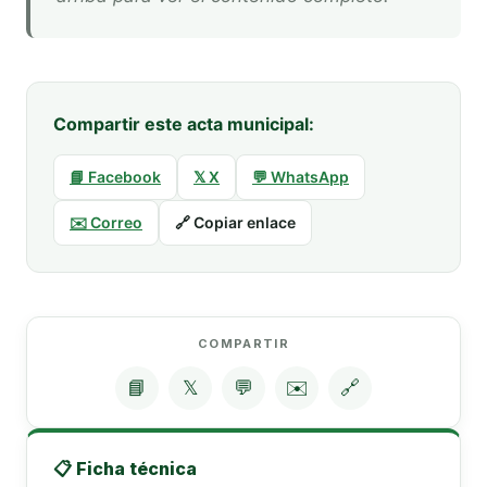
Compartir este acta municipal:
📘 Facebook
𝕏 X
💬 WhatsApp
✉️ Correo
🔗 Copiar enlace
COMPARTIR
📘
𝕏
💬
✉️
🔗
📋 Ficha técnica