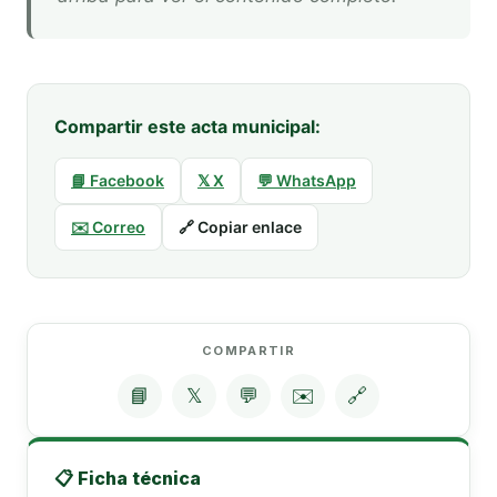
Compartir este acta municipal:
📘 Facebook
𝕏 X
💬 WhatsApp
✉️ Correo
🔗 Copiar enlace
COMPARTIR
📘
𝕏
💬
✉️
🔗
📋 Ficha técnica