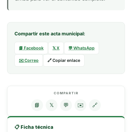
Compartir este acta municipal:
📘 Facebook
𝕏 X
💬 WhatsApp
✉️ Correo
🔗 Copiar enlace
COMPARTIR
📘
𝕏
💬
✉️
🔗
📋 Ficha técnica