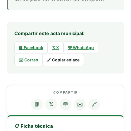
Compartir este acta municipal:
📘 Facebook
𝕏 X
💬 WhatsApp
✉️ Correo
🔗 Copiar enlace
COMPARTIR
📘
𝕏
💬
✉️
🔗
📋 Ficha técnica