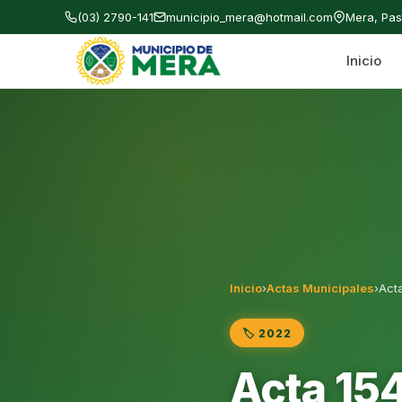
(03) 2790-141
municipio_mera@hotmail.com
Mera, Pa
Inicio
Gobierno Autónomo Descentralizado Municipal
Inicio
›
Actas Municipales
›
Act
🏷️ 2022
Acta 15