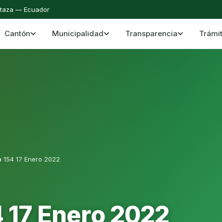
staza — Ecuador
Cantón
Municipalidad
Transparencia
Trámi
 del Cantón Mera
Cantón Mera · Pastaza · Llanganates y Amazoní
a 154 17 Enero 2022
4 17 Enero 2022