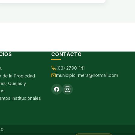
CIOS
CONTACTO
(03) 2790-141
s
municipio_mera@hotmail.com
o de la Propiedad
nes, Quejas y
os
tos institucionales
EC