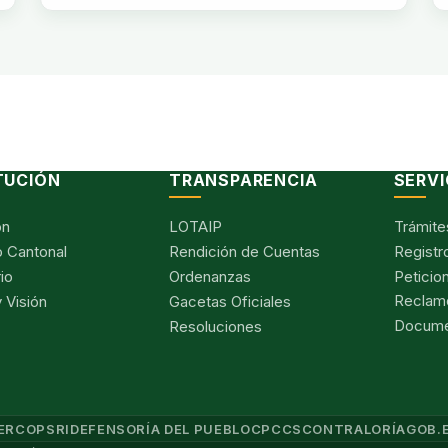
TUCIÓN
TRANSPARENCIA
SERVI
ón
LOTAIP
Trámite
 Cantonal
Rendición de Cuentas
Registr
io
Ordenanzas
Peticio
Reclam
 Visión
Gacetas Oficiales
Documen
Resoluciones
ERCOP
SRI
DEFENSORÍA DEL PUEBLO
CPCCS
CONTRALORÍA
GOB.