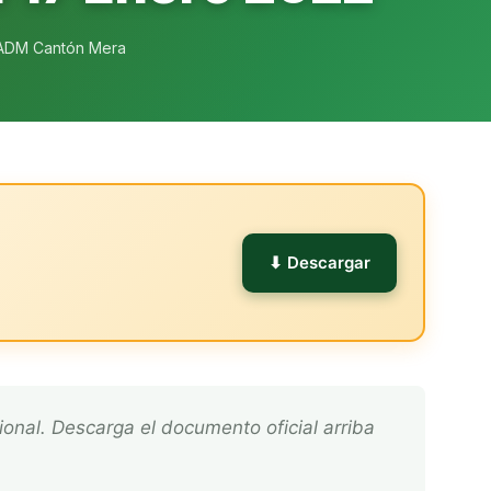
ADM Cantón Mera
l
⬇ Descargar