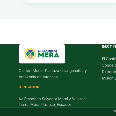
INSTI
El Cant
Concejo
Cantón Mera · Pastaza · Llanganates y
Director
Amazonía ecuatoriana
Misión y
DIRECCIÓN
Av. Francisco Salvador Moral y Velasco
Ibarra, Mera, Pastaza, Ecuador
S