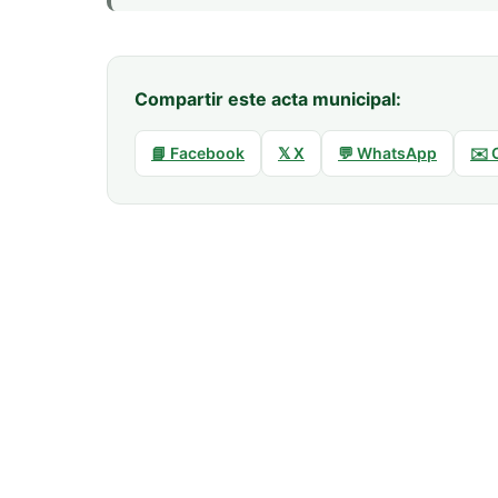
Compartir este acta municipal:
📘 Facebook
𝕏 X
💬 WhatsApp
✉️ 