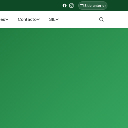
🗂️ Sitio anterior
tes
Contacto
SIL
a ecuatoriana