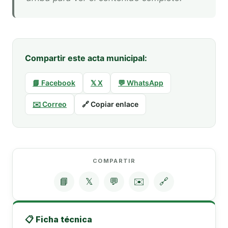
Compartir este acta municipal:
📘 Facebook
𝕏 X
💬 WhatsApp
✉️ Correo
🔗 Copiar enlace
COMPARTIR
📘
𝕏
💬
✉️
🔗
📋 Ficha técnica