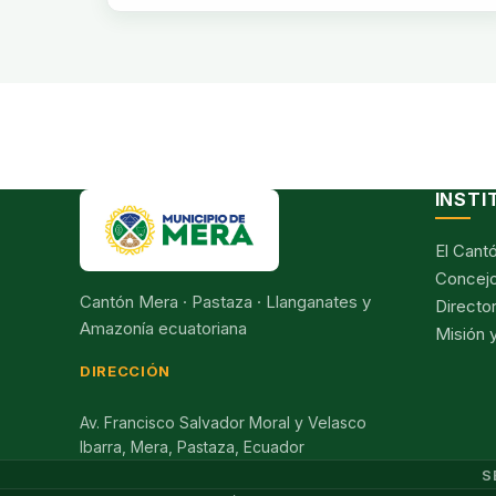
INSTI
El Cant
Concejo
Cantón Mera · Pastaza · Llanganates y
Director
Amazonía ecuatoriana
Misión y
DIRECCIÓN
Av. Francisco Salvador Moral y Velasco
Ibarra, Mera, Pastaza, Ecuador
S