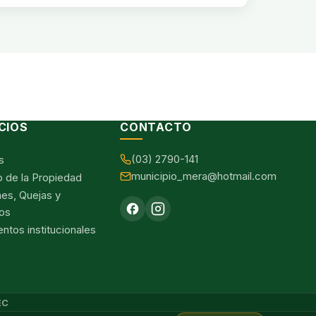
CIOS
CONTACTO
(03) 2790-141
s
municipio_mera@hotmail.com
o de la Propiedad
nes, Quejas y
os
tos institucionales
EC