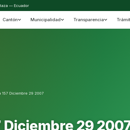
staza — Ecuador
Cantón
Municipalidad
Transparencia
Trámi
 del Cantón Mera
Cantón Mera · Pastaza · Llanganates y Amazoní
a 157 Diciembre 29 2007
7 Diciembre 29 200