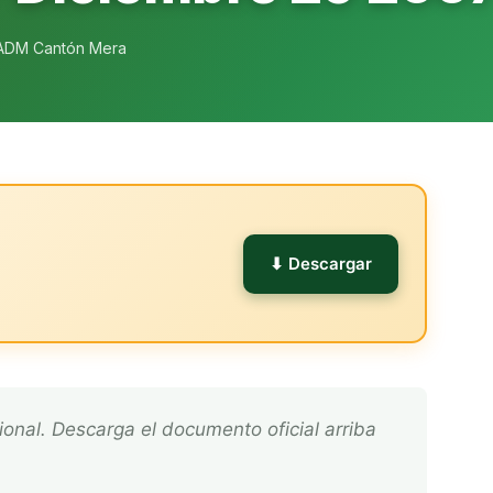
ADM Cantón Mera
l
⬇ Descargar