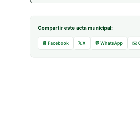
Compartir este acta municipal:
📘 Facebook
𝕏 X
💬 WhatsApp
✉️ 