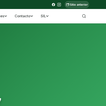
🗂️ Sitio anterior
tes
Contacto
SIL
a ecuatoriana
7