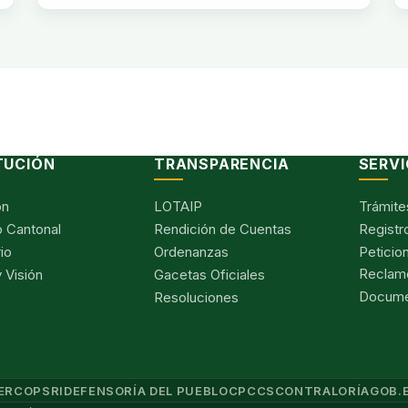
TUCIÓN
TRANSPARENCIA
SERVI
ón
LOTAIP
Trámite
 Cantonal
Rendición de Cuentas
Registr
io
Ordenanzas
Peticio
Reclam
 Visión
Gacetas Oficiales
Documen
Resoluciones
ERCOP
SRI
DEFENSORÍA DEL PUEBLO
CPCCS
CONTRALORÍA
GOB.