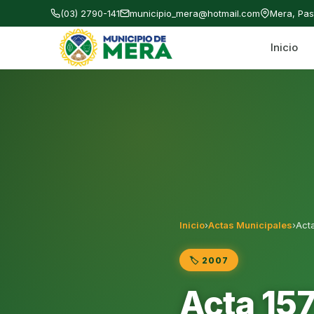
(03) 2790-141
municipio_mera@hotmail.com
Mera, Pa
Inicio
Gobierno Autónomo Descentralizado Municipal
Inicio
›
Actas Municipales
›
Act
🏷️ 2007
Acta 15