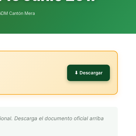
ADM Cantón Mera
l
⬇ Descargar