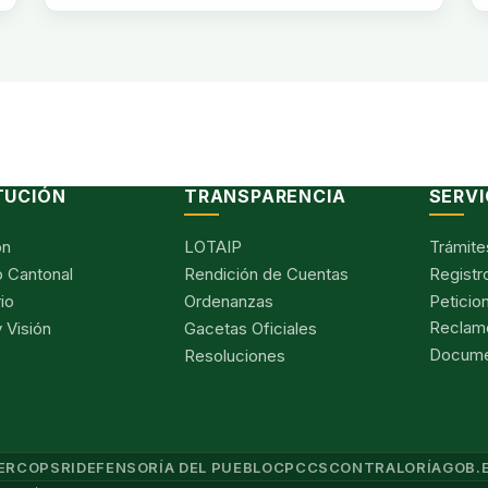
TUCIÓN
TRANSPARENCIA
SERVI
ón
LOTAIP
Trámite
 Cantonal
Rendición de Cuentas
Registr
io
Ordenanzas
Peticio
Reclam
 Visión
Gacetas Oficiales
Documen
Resoluciones
ERCOP
SRI
DEFENSORÍA DEL PUEBLO
CPCCS
CONTRALORÍA
GOB.