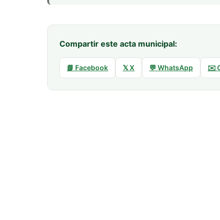
Compartir este acta municipal:
📘 Facebook
𝕏 X
💬 WhatsApp
✉️ 