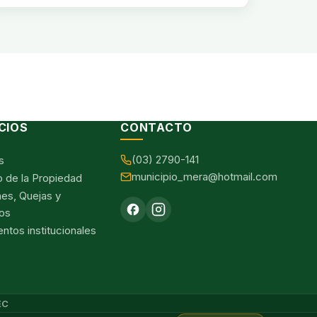
CIOS
CONTACTO
(03) 2790-141
s
municipio_mera@hotmail.com
o de la Propiedad
nes, Quejas y
os
tos institucionales
EC