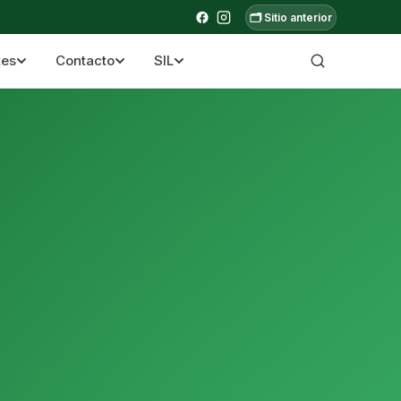
🗂️ Sitio anterior
tes
Contacto
SIL
a ecuatoriana