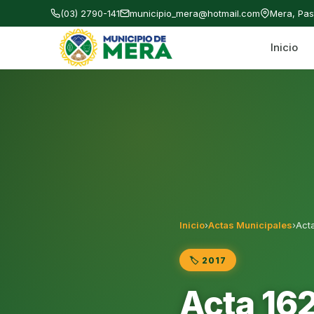
(03) 2790-141
municipio_mera@hotmail.com
Mera, Pa
Inicio
Gobierno Autónomo Descentralizado Municipal
Inicio
›
Actas Municipales
›
Acta
🏷️ 2017
Acta 162