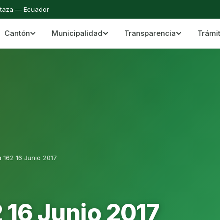
staza — Ecuador
Cantón
Municipalidad
Transparencia
Trámi
 del Cantón Mera
Cantón Mera · Pastaza · Llanganates y Amazoní
 162 16 Junio 2017
 16 Junio 2017