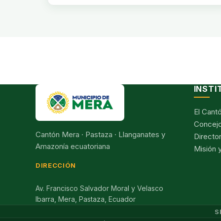
INSTI
El Cant
Concejo
Cantón Mera · Pastaza · Llanganates y
Director
Amazonía ecuatoriana
Misión y
DIRECCIÓN
Av. Francisco Salvador Moral y Velasco
Ibarra, Mera, Pastaza, Ecuador
S