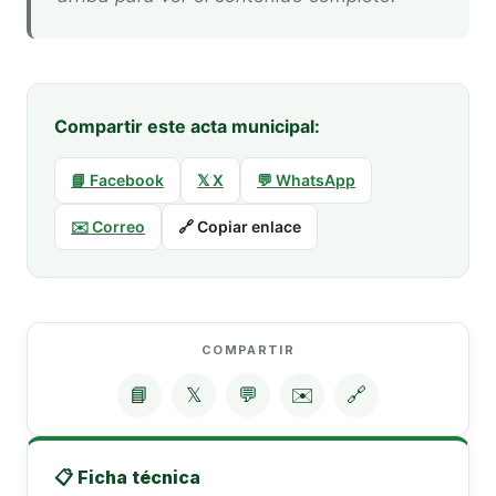
Compartir este acta municipal:
📘 Facebook
𝕏 X
💬 WhatsApp
✉️ Correo
🔗 Copiar enlace
COMPARTIR
📘
𝕏
💬
✉️
🔗
📋 Ficha técnica