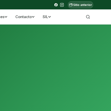
🗂️ Sitio anterior
tes
Contacto
SIL
a ecuatoriana