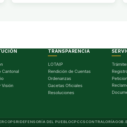
TUCIÓN
TRANSPARENCIA
SERVI
ón
LOTAIP
Trámite
 Cantonal
Rendición de Cuentas
Registr
io
Ordenanzas
Peticio
Reclam
 Visión
Gacetas Oficiales
Documen
Resoluciones
ERCOP
SRI
DEFENSORÍA DEL PUEBLO
CPCCS
CONTRALORÍA
GOB.