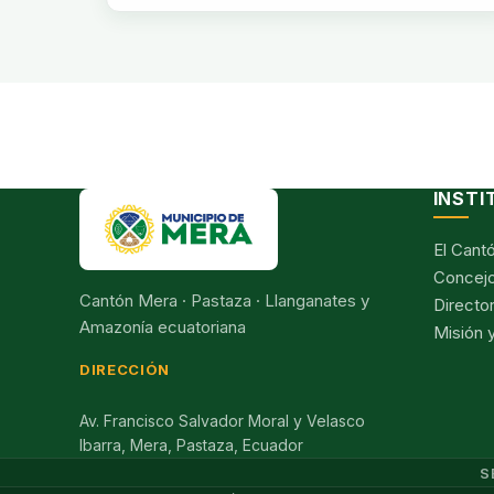
INSTI
El Cant
Concejo
Cantón Mera · Pastaza · Llanganates y
Director
Amazonía ecuatoriana
Misión y
DIRECCIÓN
Av. Francisco Salvador Moral y Velasco
Ibarra, Mera, Pastaza, Ecuador
S