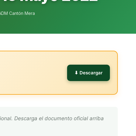
ADM Cantón Mera
l
⬇ Descargar