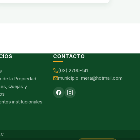
CIOS
CONTACTO
(03) 2790-141
s
municipio_mera@hotmail.com
o de la Propiedad
nes, Quejas y
os
tos institucionales
EC