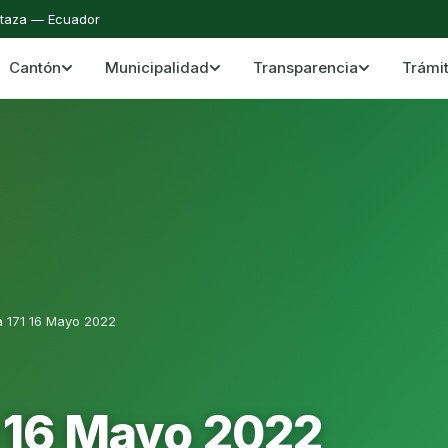
staza — Ecuador
Cantón
Municipalidad
Transparencia
Trámi
 del Cantón Mera
Cantón Mera · Pastaza · Llanganates y Amazoní
a 171 16 Mayo 2022
1 16 Mayo 2022