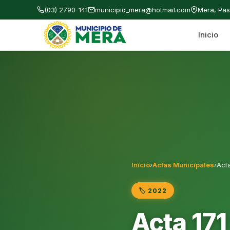
(03) 2790-141
municipio_mera@hotmail.com
Mera, Pa
Inicio
Gobierno Autónomo Descentralizado Municipal
Inicio
›
Actas Municipales
›
Act
🏷️ 2022
Acta 17