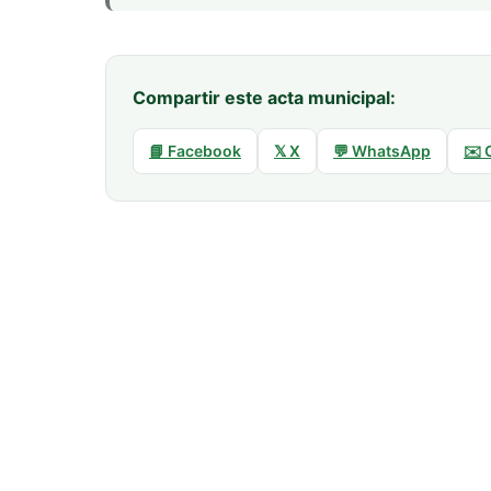
Compartir este acta municipal:
📘 Facebook
𝕏 X
💬 WhatsApp
✉️ 