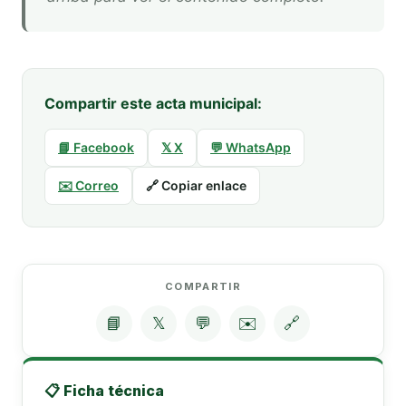
Compartir este acta municipal:
📘 Facebook
𝕏 X
💬 WhatsApp
✉️ Correo
🔗 Copiar enlace
COMPARTIR
📘
𝕏
💬
✉️
🔗
📋 Ficha técnica