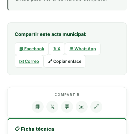
Compartir este acta municipal:
📘 Facebook
𝕏 X
💬 WhatsApp
✉️ Correo
🔗 Copiar enlace
COMPARTIR
📘
𝕏
💬
✉️
🔗
📋 Ficha técnica