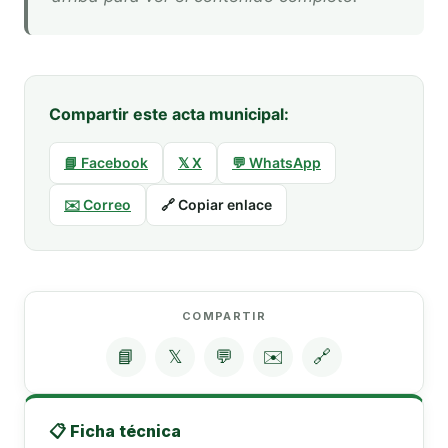
Compartir este acta municipal:
📘 Facebook
𝕏 X
💬 WhatsApp
✉️ Correo
🔗 Copiar enlace
COMPARTIR
📘
𝕏
💬
✉️
🔗
📋 Ficha técnica