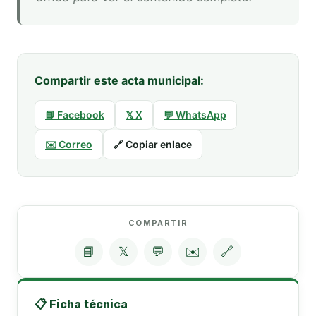
Compartir este acta municipal:
📘 Facebook
𝕏 X
💬 WhatsApp
✉️ Correo
🔗 Copiar enlace
COMPARTIR
📘
𝕏
💬
✉️
🔗
📋 Ficha técnica