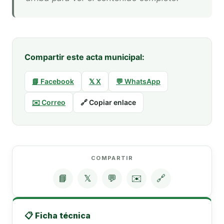
Compartir este acta municipal:
📘 Facebook
𝕏 X
💬 WhatsApp
✉️ Correo
🔗 Copiar enlace
COMPARTIR
📘
𝕏
💬
✉️
🔗
📋 Ficha técnica