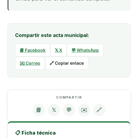
Compartir este acta municipal:
📘 Facebook
𝕏 X
💬 WhatsApp
✉️ Correo
🔗 Copiar enlace
COMPARTIR
📘
𝕏
💬
✉️
🔗
📋 Ficha técnica