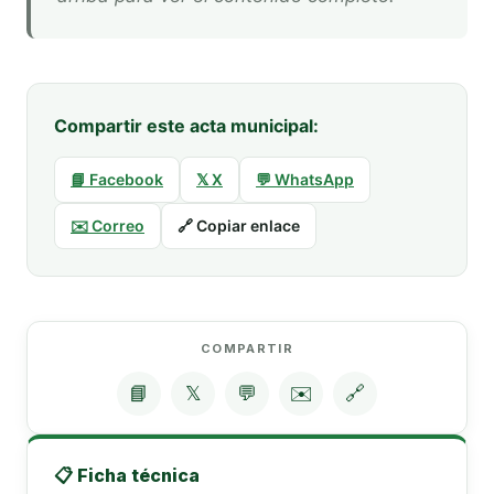
Compartir este acta municipal:
📘 Facebook
𝕏 X
💬 WhatsApp
✉️ Correo
🔗 Copiar enlace
COMPARTIR
📘
𝕏
💬
✉️
🔗
📋 Ficha técnica