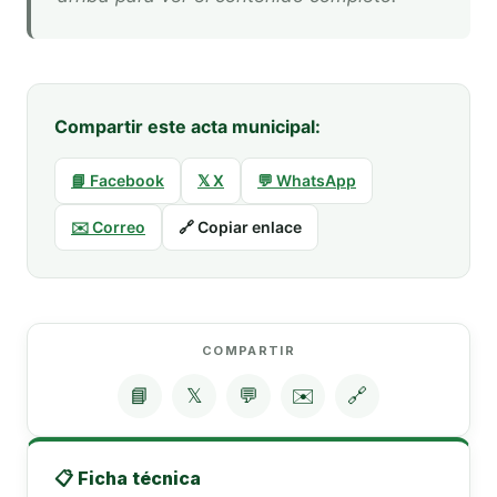
Compartir este acta municipal:
📘 Facebook
𝕏 X
💬 WhatsApp
✉️ Correo
🔗 Copiar enlace
COMPARTIR
📘
𝕏
💬
✉️
🔗
📋 Ficha técnica