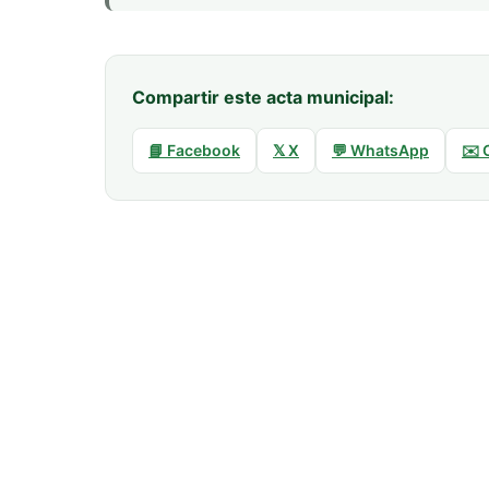
Compartir este acta municipal:
📘 Facebook
𝕏 X
💬 WhatsApp
✉️ 