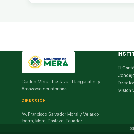
INSTI
El Cant
Concejo
Cantón Mera · Pastaza · Llanganates y
Director
Amazonía ecuatoriana
Misión y
DIRECCIÓN
Av. Francisco Salvador Moral y Velasco
Ibarra, Mera, Pastaza, Ecuador
S