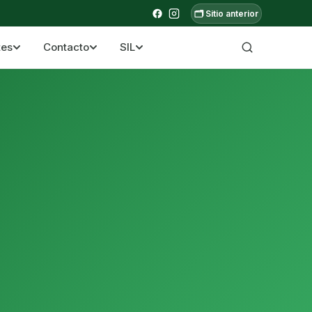
🗂️ Sitio anterior
tes
Contacto
SIL
a ecuatoriana