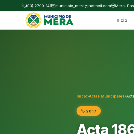
(03) 2790-141
municipio_mera@hotmail.com
Mera, Pa
Inicio
Gobierno Autónomo Descentralizado Municipal
Inicio
›
Actas Municipales
›
Acta
🏷️ 2017
Acta 186