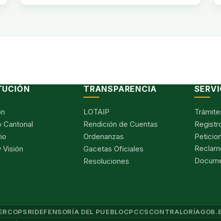
TUCIÓN
TRANSPARENCIA
SERVI
ón
LOTAIP
Trámite
 Cantonal
Rendición de Cuentas
Registr
io
Ordenanzas
Peticio
Reclam
 Visión
Gacetas Oficiales
Documen
Resoluciones
ERCOP
SRI
DEFENSORÍA DEL PUEBLO
CPCCS
CONTRALORÍA
GOB.