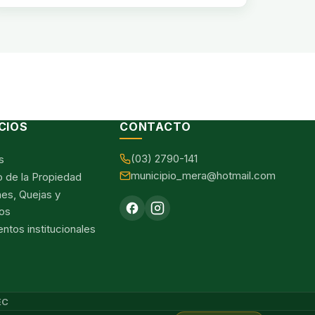
CIOS
CONTACTO
(03) 2790-141
s
municipio_mera@hotmail.com
o de la Propiedad
nes, Quejas y
os
tos institucionales
EC