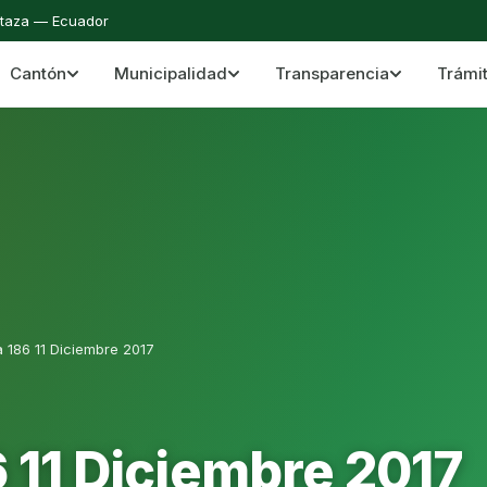
staza — Ecuador
Cantón
Municipalidad
Transparencia
Trámi
 del Cantón Mera
Cantón Mera · Pastaza · Llanganates y Amazoní
 186 11 Diciembre 2017
 11 Diciembre 2017