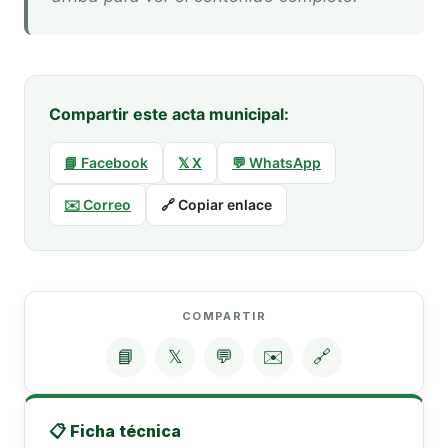
Compartir este acta municipal:
📘 Facebook
𝕏 X
💬 WhatsApp
✉️ Correo
🔗 Copiar enlace
COMPARTIR
📘
𝕏
💬
✉️
🔗
📋 Ficha técnica