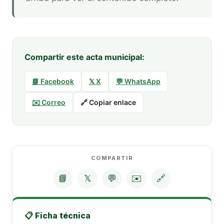
Compartir este acta municipal:
📘 Facebook
𝕏 X
💬 WhatsApp
✉️ Correo
🔗 Copiar enlace
COMPARTIR
📘
𝕏
💬
✉️
🔗
📋 Ficha técnica