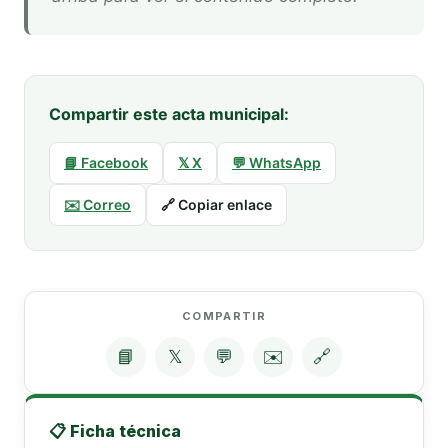
Compartir este acta municipal:
📘 Facebook
𝕏 X
💬 WhatsApp
✉️ Correo
🔗 Copiar enlace
COMPARTIR
📘
𝕏
💬
✉️
🔗
📋 Ficha técnica